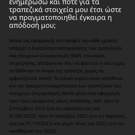
ενημερώσω και πότε για τα
τραπεζικά στοιχεία μου έτσι ώστε
να πραγματοποιηθεί έγκαιρα η
απόδοσή μου;
Μέσω της εφαρμογής στο προφίλ του κάθε χρήστη
υπάρχει η δυνατότητα καταχώρησης των τραπεζικών
σας στοιχείων (λογαριασμός ΙΒΑΝ, επωνυμία
επιχείρησης, αποδεικτικό που να φαίνεται η επωνυμία,
το IBAN και το όνομα της τράπεζας χωρίς να
εμφανίζονται ποσά). Το τελικό σημείο είναι υπεύθυνο
για την έγκαιρη επικαιροποίηση των τραπεζικών του
στοιχείων (λογαριασμός IBAN) μέσα στην εφαρμογή
πριν τους ορισμένους μήνες απόδοσης, δηλ. πριν το
Σεπτέμβριο 2022 (για τις σαρώσεις έως και
31/08/2022), πριν το Νοέμβριο 2022 (για τις σαρώσεις
έως και 31/10/2022) και μέχρι τέλος του 2022 (για την
εκκαθάριση του 2022)