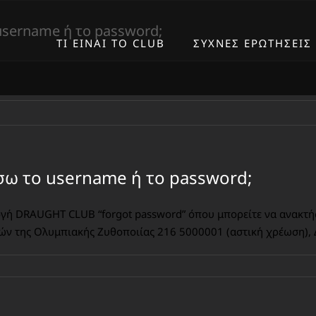
username ή το password;
ΤΙ ΕΙΝΑΙ ΤΟ CLUB
ΣΥΧΝΕΣ ΕΡΩΤΗΣΕΙΣ
άσω το username ή το password;
ογή DRAUGHT CLUB “forgot password” όπου μπορείτε να ανακτήσ
ών της Ολυμπιακής Ζυθοποιίας 216 5000001 (αστική χρέωση), 