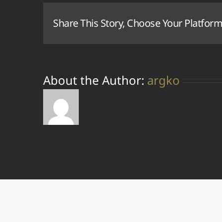
περίπτωση
που
Share This Story, Choose Your Platform
χάσω
το
username
ή
το
password;
About the Author:
argko